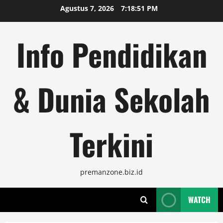
Skip
Agustus 7, 2026
7:18:52 PM
to
content
Info Pendidikan
& Dunia Sekolah
Terkini
premanzone.biz.id
WATCH