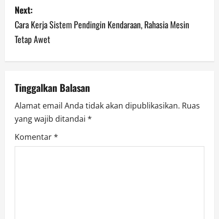
Next:
t
Cara Kerja Sistem Pendingin Kendaraan, Rahasia Mesin
n
Tetap Awet
a
v
Tinggalkan Balasan
i
Alamat email Anda tidak akan dipublikasikan.
Ruas
g
yang wajib ditandai
*
a
Komentar
*
t
i
o