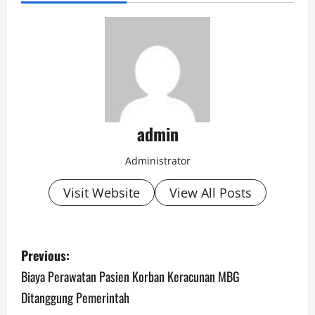
admin
Administrator
Visit Website
View All Posts
P
Previous:
o
Biaya Perawatan Pasien Korban Keracunan MBG
Ditanggung Pemerintah
s