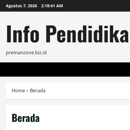
Skip
Agustus 7, 2026
2:18:42 AM
to
content
Info Pendidika
premanzone.biz.id
Home
Berada
Berada