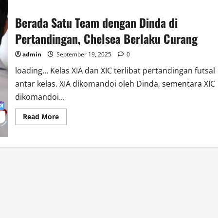
Berada Satu Team dengan Dinda di
Pertandingan, Chelsea Berlaku Curang
admin
September 19, 2025
0
loading… Kelas XIA dan XIC terlibat pertandingan futsal
antar kelas. XIA dikomandoi oleh Dinda, sementara XIC
dikomandoi...
Read
Read More
more
about
Berada
Satu
Team
dengan
Dinda
di
Pertandingan,
Chelsea
Berlaku
Curang