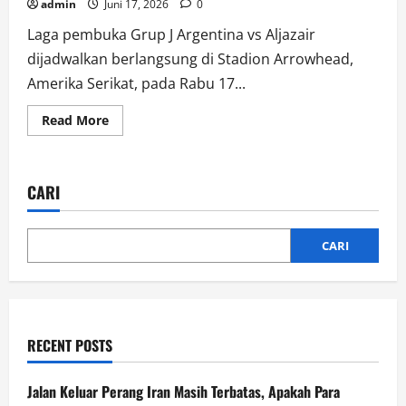
admin
Juni 17, 2026
0
Laga pembuka Grup J Argentina vs Aljazair
dijadwalkan berlangsung di Stadion Arrowhead,
Amerika Serikat, pada Rabu 17...
Read
Read More
more
about
Link
Live
Streaming
CARI
Argentina
vs
Aljazair:
Ujian
Awal
CARI
Sang
Juara
Bertahan
RECENT POSTS
Jalan Keluar Perang Iran Masih Terbatas, Apakah Para