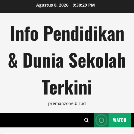
Skip
Agustus 8, 2026
9:30:29 PM
to
content
Info Pendidikan
& Dunia Sekolah
Terkini
premanzone.biz.id
WATCH