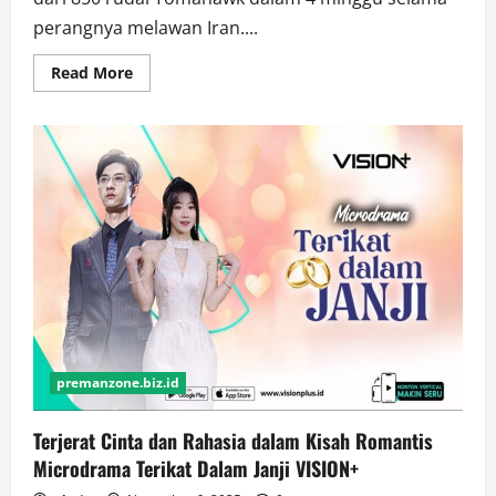
perangnya melawan Iran....
Read
Read More
more
about
AS
Tembakkan
850
Rudal
Tomahawk
dalam
4
Minggu
Perang
Melawan
Iran,
Amerika
Terancam
Krisis
Misil
premanzone.biz.id
Terjerat Cinta dan Rahasia dalam Kisah Romantis
Microdrama Terikat Dalam Janji VISION+