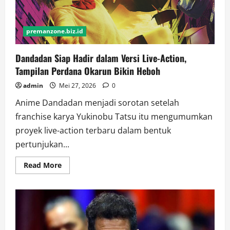
premanzone.biz.id
Dandadan Siap Hadir dalam Versi Live-Action,
Tampilan Perdana Okarun Bikin Heboh
admin
Mei 27, 2026
0
Anime Dandadan menjadi sorotan setelah
franchise karya Yukinobu Tatsu itu mengumumkan
proyek live-action terbaru dalam bentuk
pertunjukan...
Read
Read More
more
about
Dandadan
Siap
Hadir
dalam
Versi
Live-
Action,