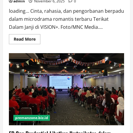
admin
November 6, 2025
0
loading… Cinta, rahasia, dan pengorbanan berpadu
dalam microdrama romantis terbaru Terikat
Dalam Janji di VISION+. Foto/MNC Media....
Read
Read More
more
about
Terjerat
Cinta
dan
Rahasia
dalam
Kisah
Romantis
Microdrama
Terikat
Dalam
Janji
VISION+
premanzone.biz.id