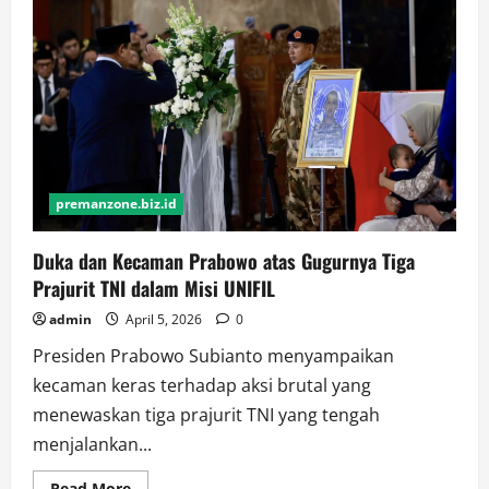
Dalam
Negosiasi
untuk
Mendatangkan
Diego
Simeone
premanzone.biz.id
Duka dan Kecaman Prabowo atas Gugurnya Tiga
Prajurit TNI dalam Misi UNIFIL
admin
April 5, 2026
0
Presiden Prabowo Subianto menyampaikan
kecaman keras terhadap aksi brutal yang
menewaskan tiga prajurit TNI yang tengah
menjalankan...
Read
Read More