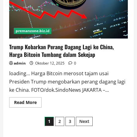
premanzone.biz.id
Trump Kobarkan Perang Dagang Lagi ke China,
Harga Bitcoin Tumbang dalam Sekejap
admin
Oktober 12, 2025
0
loading… Harga Bitcoin merosot tajam usai
Presiden Trump mengobarkan perang dagang lagi
ke China. FOTO/dok.SindoNews JAKARTA –...
Read
Read More
more
about
Trump
Paginasi
Kobarkan
1
2
3
Next
Perang
Dagang
pos
Lagi
ke