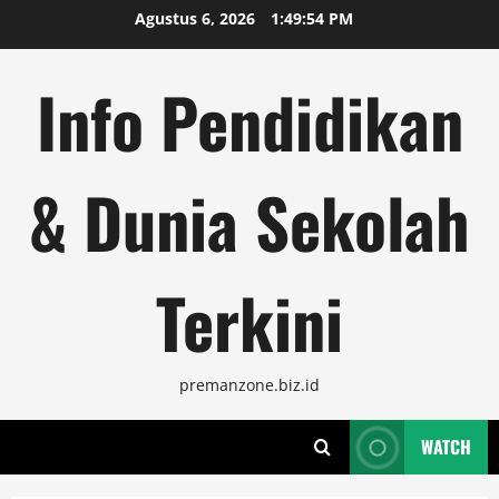
Skip
Agustus 6, 2026
1:49:56 PM
to
content
Info Pendidikan
& Dunia Sekolah
Terkini
premanzone.biz.id
WATCH