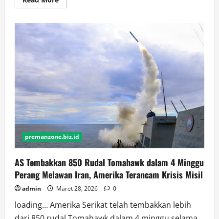
more
about
Duka
dan
Kecaman
Prabowo
atas
Gugurnya
Tiga
Prajurit
TNI
dalam
Misi
UNIFIL
premanzone.biz.id
AS Tembakkan 850 Rudal Tomahawk dalam 4 Minggu
Perang Melawan Iran, Amerika Terancam Krisis Misil
admin
Maret 28, 2026
0
loading… Amerika Serikat telah tembakkan lebih
dari 850 rudal Tomahawk dalam 4 minggu selama