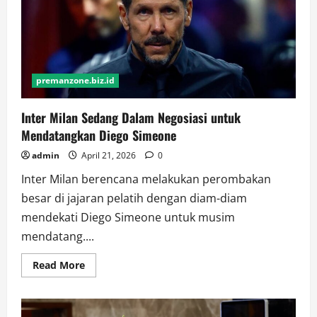
Tampilan
Perdana
Okarun
Bikin
Heboh
premanzone.biz.id
Inter Milan Sedang Dalam Negosiasi untuk
Mendatangkan Diego Simeone
admin
April 21, 2026
0
Inter Milan berencana melakukan perombakan
besar di jajaran pelatih dengan diam-diam
mendekati Diego Simeone untuk musim
mendatang....
Read
Read More
more
about
Inter
Milan
Sedang