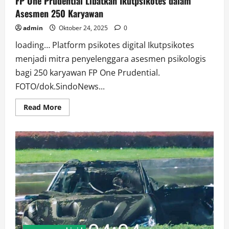
FP One Prudential Libatkan Ikutpsikotes dalam
Asesmen 250 Karyawan
admin
Oktober 24, 2025
0
loading… Platform psikotes digital Ikutpsikotes
menjadi mitra penyelenggara asesmen psikologis
bagi 250 karyawan FP One Prudential.
FOTO/dok.SindoNews...
Read
Read More
more
about
FP
One
Prudential
Libatkan
Ikutpsikotes
dalam
Asesmen
250
Karyawan