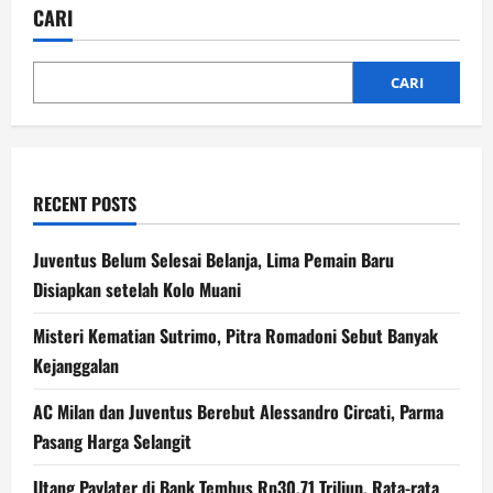
China,
CARI
Harga
Bitcoin
Tumbang
dalam
CARI
Sekejap
RECENT POSTS
Juventus Belum Selesai Belanja, Lima Pemain Baru
Disiapkan setelah Kolo Muani
Misteri Kematian Sutrimo, Pitra Romadoni Sebut Banyak
Kejanggalan
AC Milan dan Juventus Berebut Alessandro Circati, Parma
Pasang Harga Selangit
Utang Paylater di Bank Tembus Rp30,71 Triliun, Rata-rata