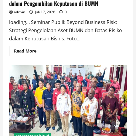
dalam Pengambilan Keputusan di BUMN
admin
Juli 17, 2026
0
loading… Seminar Publik Beyond Business Risk:
Strategi Pengelolaan Aset BUMN dan Batas Risiko
dalam Keputusan Bisnis. Foto:...
Read
Read More
more
about
Kepastian
Hukum
dan
Pemahaman
BJR
Penting
dalam
Pengambilan
Keputusan
di
BUMN
premanzone.biz.id