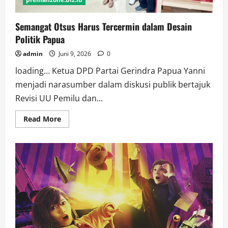
Semangat Otsus Harus Tercermin dalam Desain
Politik Papua
admin
Juni 9, 2026
0
loading… Ketua DPD Partai Gerindra Papua Yanni
menjadi narasumber dalam diskusi publik bertajuk
Revisi UU Pemilu dan...
Read
Read More
more
about
Semangat
Otsus
Harus
Tercermin
dalam
Desain
Politik
Papua