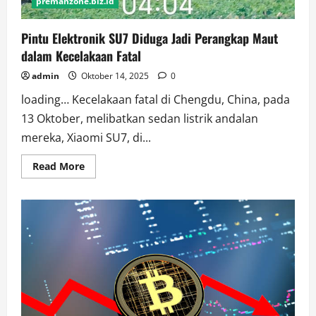
premanzone.biz.id
Pintu Elektronik SU7 Diduga Jadi Perangkap Maut
dalam Kecelakaan Fatal
admin
Oktober 14, 2025
0
loading… Kecelakaan fatal di Chengdu, China, pada
13 Oktober, melibatkan sedan listrik andalan
mereka, Xiaomi SU7, di...
Read
Read More
more
about
Pintu
Elektronik
SU7
Diduga
Jadi
Perangkap
Maut
dalam
Kecelakaan
Fatal