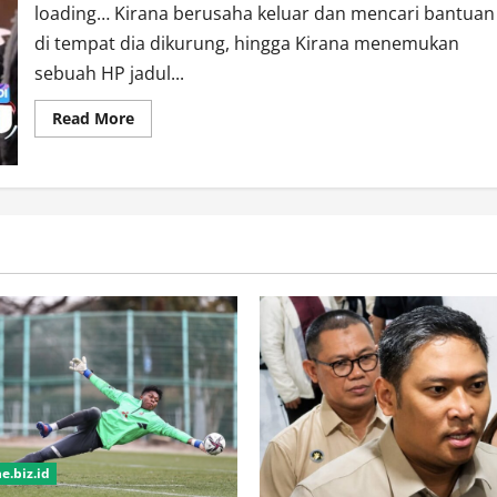
Diselamatkan
loading… Kirana berusaha keluar dan mencari bantuan
di tempat dia dikurung, hingga Kirana menemukan
sebuah HP jadul...
Read
Read More
more
about
Dewa
Ikuti
Darius
Diam-
diam,
Kirana
Berhasil
Diselamatkan?
.biz.id