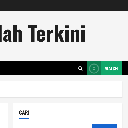
ah Terkini
WATCH
CARI