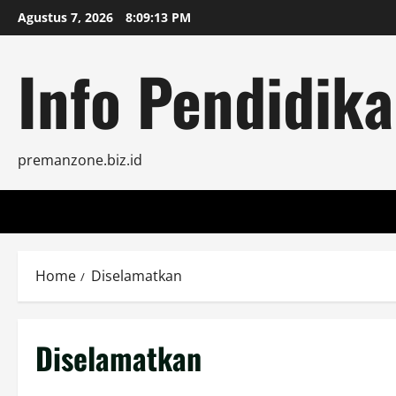
Skip
Agustus 7, 2026
8:09:13 PM
to
content
Info Pendidika
premanzone.biz.id
Home
Diselamatkan
Diselamatkan