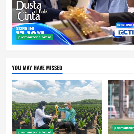
premanzone.biz.id
YOU MAY HAVE MISSED
premanzone
premanzone.biz.id