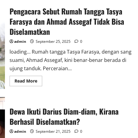
Pengacara Sebut Rumah Tangga Tasya
Farasya dan Ahmad Assegaf Tidak Bisa
Diselamatkan
admin
September 25, 2025
0
loading… Rumah tangga Tasya Farasya, dengan sang
suami, Ahmad Assegaf, kini benar-benar berada di
ujung tanduk. Perceraian...
Read
Read More
more
about
Pengacara
Sebut
Rumah
Tangga
Dewa Ikuti Darius Diam-diam, Kirana
Tasya
Farasya
Berhasil Diselamatkan?
dan
Ahmad
Assegaf
admin
September 21, 2025
0
Tidak
Bisa