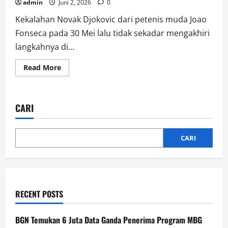
admin
Juni 2, 2026
0
Kekalahan Novak Djokovic dari petenis muda Joao
Fonseca pada 30 Mei lalu tidak sekadar mengakhiri
langkahnya di...
Read
Read More
more
about
Roland
Garros
2026
CARI
Jadi
Saksi
Runtuhnya
Dominasi
Novak
CARI
Djokovic
dari
Petenis
Remaja
RECENT POSTS
BGN Temukan 6 Juta Data Ganda Penerima Program MBG