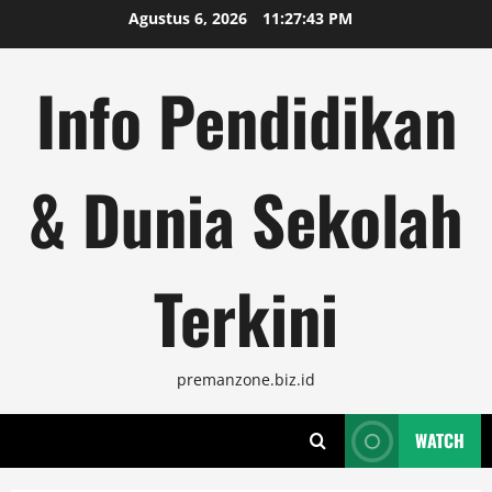
Skip
Agustus 6, 2026
11:27:44 PM
to
content
Info Pendidikan
& Dunia Sekolah
Terkini
premanzone.biz.id
WATCH