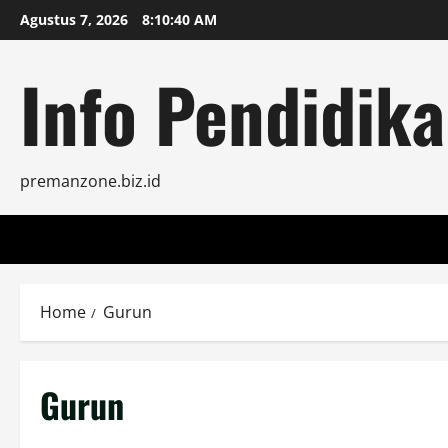
Skip
Agustus 7, 2026
8:10:41 AM
to
content
Info Pendidika
premanzone.biz.id
Home
Gurun
Gurun