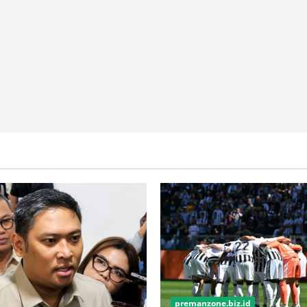
Bantuan
AS
premanzone.biz.id