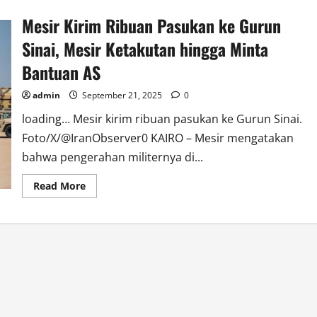
Mesir Kirim Ribuan Pasukan ke Gurun
Sinai, Mesir Ketakutan hingga Minta
Bantuan AS
admin
September 21, 2025
0
loading… Mesir kirim ribuan pasukan ke Gurun Sinai.
Foto/X/@IranObserver0 KAIRO – Mesir mengatakan
bahwa pengerahan militernya di...
Read
Read More
more
about
Mesir
Kirim
Ribuan
Pasukan
ke
Gurun
Sinai,
Mesir
Ketakutan
hingga
Minta