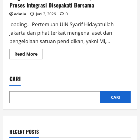
Proses Integrasi Disepakati Bersama
admin
Juni 2, 2026
0
loading… Pertemuan UIN Syarif Hidayatullah
Jakarta dan pihat terkait mengenai aset dan
pengelolaan satuan pendidikan, yakni MI,...
Read
Read More
more
about
Sengketa
Satuan
Pendidikan
CARI
Tuntas,
UIN
Jakarta:
Proses
Integrasi
CARI
Disepakati
Bersama
RECENT POSTS