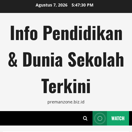
Skip
Agustus 7, 2026
5:47:30 PM
to
content
Info Pendidikan
& Dunia Sekolah
Terkini
premanzone.biz.id
WATCH