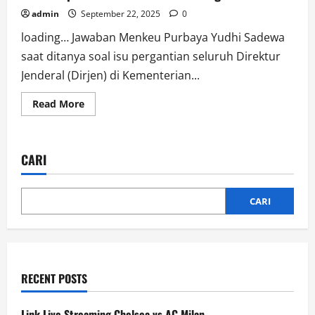
admin
September 22, 2025
0
loading… Jawaban Menkeu Purbaya Yudhi Sadewa
saat ditanya soal isu pergantian seluruh Direktur
Jenderal (Dirjen) di Kementerian...
Read
Read More
more
about
Kamu
Dapat
Info
CARI
dari
Mana?
Hebat
Juga
CARI
RECENT POSTS
Link Live Streaming Chelsea vs AC Milan