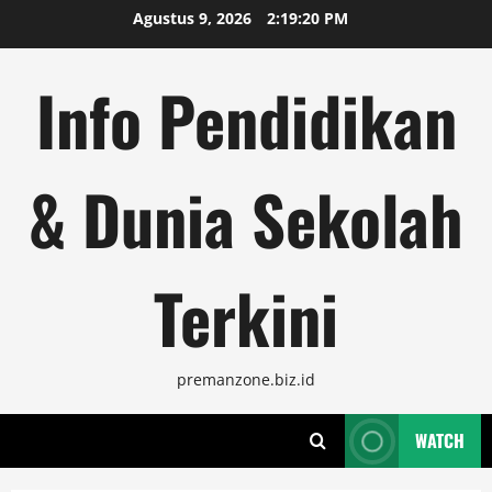
Skip
Agustus 9, 2026
2:19:21 PM
to
content
Info Pendidikan
& Dunia Sekolah
Terkini
premanzone.biz.id
WATCH