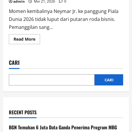
admin
Mei 21, 2026
0
Momen kembalinya Neymar Jr. ke panggung Piala
Dunia 2026 tidak luput dari putaran roda bisnis.
Pemanggilan sang...
Read
Read More
more
about
Paradoks
Pemanggilan
Neymar:
CARI
Saat
Air
Mata
Piala
Dunia
CARI
2026
Berubah
Jadi
Ladang
Bisnis
Raksasa
RECENT POSTS
BGN Temukan 6 Juta Data Ganda Penerima Program MBG