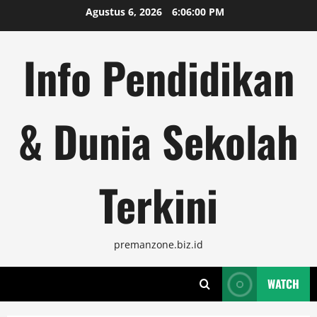
Skip
Agustus 6, 2026
6:06:00 PM
to
content
Info Pendidikan
& Dunia Sekolah
Terkini
premanzone.biz.id
WATCH