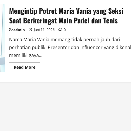
Mengintip Potret Maria Vania yang Seksi
Saat Berkeringat Main Padel dan Tenis
admin
Juni 11, 2026
0
Nama Maria Vania memang tidak pernah jauh dari
perhatian publik. Presenter dan influencer yang dikena
memiliki gaya...
Read
Read More
more
about
Mengintip
Potret
Maria
Vania
yang
Seksi
Saat
Berkeringat
Main
Padel
dan
Tenis