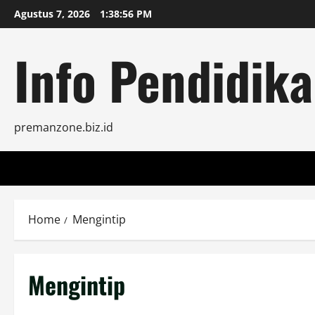
Skip
Agustus 7, 2026
1:38:56 PM
to
content
Info Pendidika
premanzone.biz.id
Home
Mengintip
Mengintip