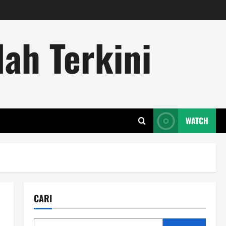
ah Terkini
WATCH
CARI