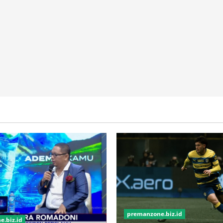
Imu!
premanzone.biz.id
.biz.id