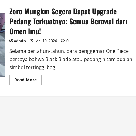
Zoro Mungkin Segera Dapat Upgrade
Pedang Terkuatnya: Semua Berawal dari
Omen Imu!
admin
Mei 10, 2026
0
Selama bertahun-tahun, para penggemar One Piece
percaya bahwa Black Blade atau pedang hitam adalah
simbol tertinggi bagi...
Read
Read More
more
about
Zoro
Mungkin
Segera
Dapat
Upgrade
Pedang
Terkuatnya:
Semua
Berawal
dari
Omen