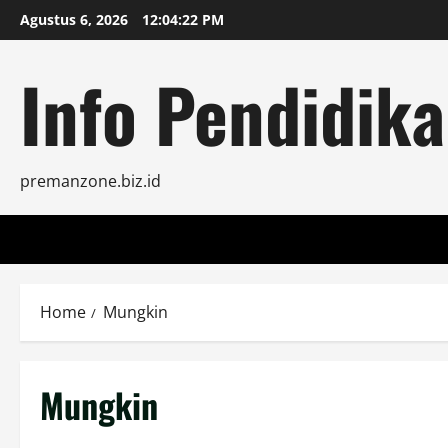
Skip
Agustus 6, 2026
12:04:23 PM
to
content
Info Pendidika
premanzone.biz.id
Home
Mungkin
Mungkin