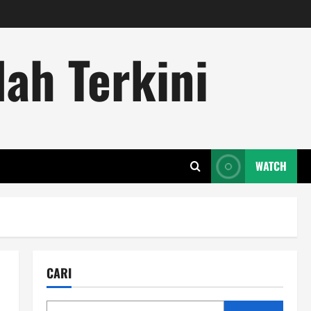
ah Terkini
WATCH
CARI