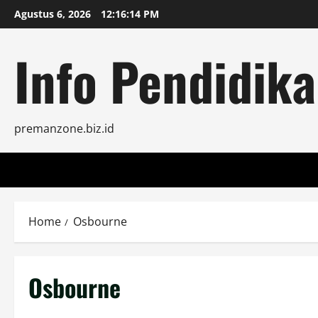
Skip
Agustus 6, 2026
12:16:15 PM
to
content
Info Pendidika
premanzone.biz.id
Home
Osbourne
Osbourne