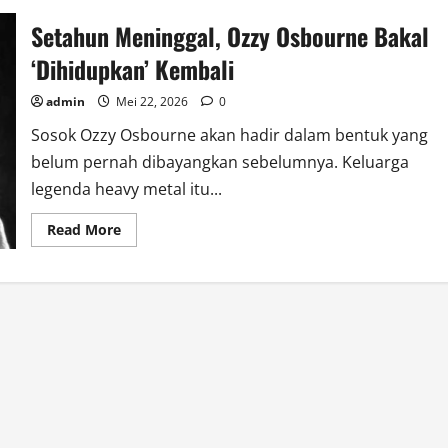
Setahun Meninggal, Ozzy Osbourne Bakal
‘Dihidupkan’ Kembali
admin
Mei 22, 2026
0
Sosok Ozzy Osbourne akan hadir dalam bentuk yang
belum pernah dibayangkan sebelumnya. Keluarga
legenda heavy metal itu...
Read
Read More
more
about
Setahun
Meninggal,
Ozzy
Osbourne
Bakal
‘Dihidupkan’
Kembali