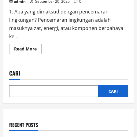
admin
September 20, 2025
0
1. Apa yang dimaksud dengan pencemaran
lingkungan? Pencemaran lingkungan adalah
masuknya zat, energi, atau komponen berbahaya
ke...
Read
Read More
more
about
Cara
Mengatasi
Pencemaran
CARI
Lingkungan
agar
Tidak
Semakin
Parah
CARI
di
Masa
Depan
RECENT POSTS