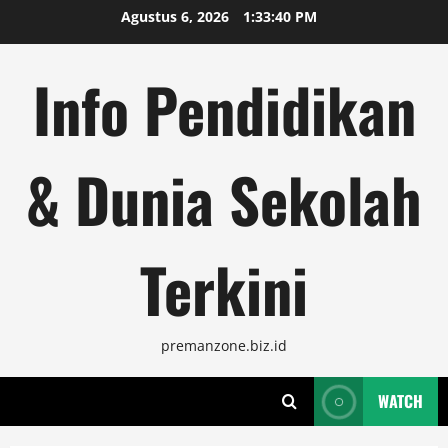
Skip
Agustus 6, 2026
1:33:41 PM
to
content
Info Pendidikan
& Dunia Sekolah
Terkini
premanzone.biz.id
WATCH