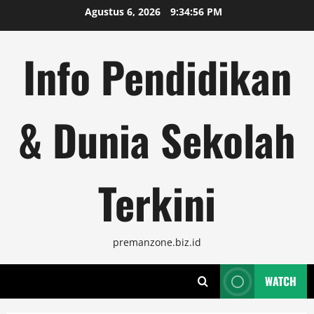
Skip
Agustus 6, 2026
9:34:56 PM
to
content
Info Pendidikan
& Dunia Sekolah
Terkini
premanzone.biz.id
WATCH