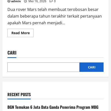
admin
Mei 16, 2026
0
Dua rover Mars telah membuat terobosan besar
dalam beberapa tahun terakhir terkait pertanyaan
apakah Mars pernah menjadi...
Read
Read More
more
about
Ilmuwan
Usulkan
Pendekatan
CARI
Baru
untuk
Deteksi
Kehidupan
Alien
CARI
RECENT POSTS
BGN Temukan 6 Juta Data Ganda Penerima Program MBG