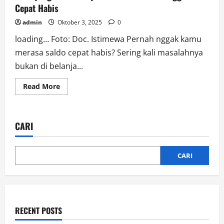
Cepat Habis
admin
Oktober 3, 2025
0
loading… Foto: Doc. Istimewa Pernah nggak kamu
merasa saldo cepat habis? Sering kali masalahnya
bukan di belanja...
Read
Read More
more
about
Pilih
yang
Gratis
CARI
Biaya
Admin
Biar
Saldo
Nggak
CARI
Cepat
Habis
RECENT POSTS