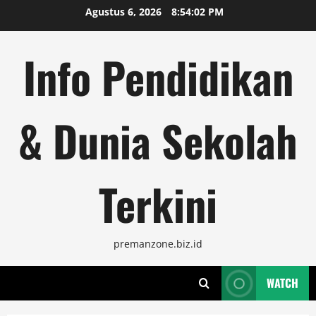
Skip
Agustus 6, 2026
8:54:02 PM
to
content
Info Pendidikan
& Dunia Sekolah
Terkini
premanzone.biz.id
WATCH