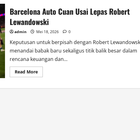
Barcelona Auto Cuan Usai Lepas Robert
Lewandowski
admin
Mei 18, 2026
0
Keputusan untuk berpisah dengan Robert Lewandowsk
menandai babak baru sekaligus titik balik besar dalam
rencana keuangan dan...
Read
Read More
more
about
Barcelona
Auto
Cuan
Usai
Lepas
Robert
Lewandowski