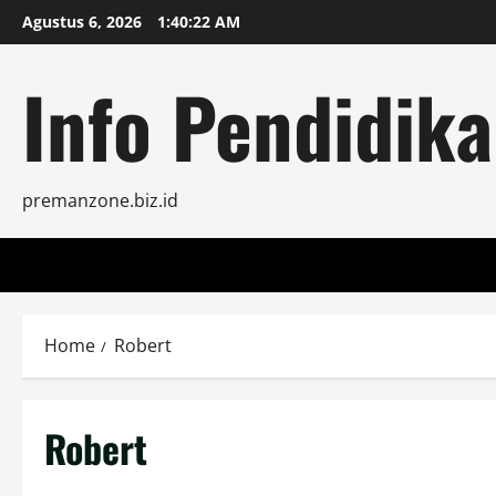
Skip
Agustus 6, 2026
1:40:23 AM
to
content
Info Pendidika
premanzone.biz.id
Home
Robert
Robert