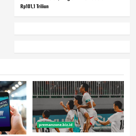
Rp101,1 Triliun
premanzone.biz.id