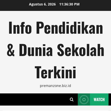
Skip
Agustus 6, 2026
11:36:30 PM
to
content
Info Pendidikan
& Dunia Sekolah
Terkini
premanzone.biz.id
WATCH