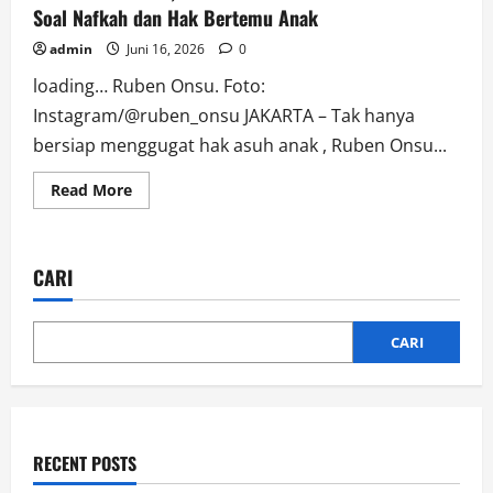
Soal Nafkah dan Hak Bertemu Anak
admin
Juni 16, 2026
0
loading… Ruben Onsu. Foto:
Instagram/@ruben_onsu JAKARTA – Tak hanya
bersiap menggugat hak asuh anak , Ruben Onsu...
Read
Read More
more
about
Konflik
Memanas,
Ruben
CARI
Onsu
Ultimatum
Sarwendah
Soal
Nafkah
CARI
dan
Hak
Bertemu
Anak
RECENT POSTS