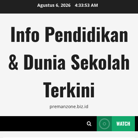
Skip
Agustus 6, 2026
4:33:53 AM
to
content
Info Pendidikan
& Dunia Sekolah
Terkini
premanzone.biz.id
WATCH