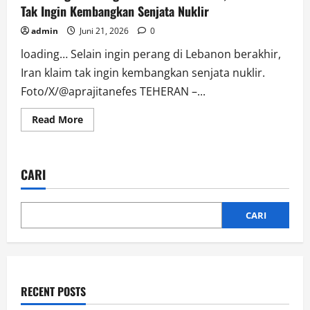
Tak Ingin Kembangkan Senjata Nuklir
admin
Juni 21, 2026
0
loading… Selain ingin perang di Lebanon berakhir,
Iran klaim tak ingin kembangkan senjata nuklir.
Foto/X/@aprajitanefes TEHERAN –...
Read
Read More
more
about
Selain
Ingin
Perang
CARI
di
Lebanon
Berakhir,
Iran
Klaim
CARI
Tak
Ingin
Kembangkan
Senjata
Nuklir
RECENT POSTS