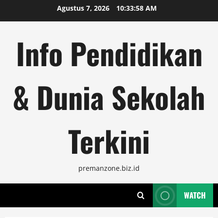
Skip
Agustus 7, 2026
10:33:59 AM
to
content
Info Pendidikan
& Dunia Sekolah
Terkini
premanzone.biz.id
WATCH