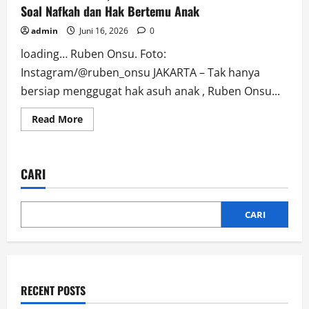
Soal Nafkah dan Hak Bertemu Anak
admin
Juni 16, 2026
0
loading… Ruben Onsu. Foto:
Instagram/@ruben_onsu JAKARTA – Tak hanya
bersiap menggugat hak asuh anak , Ruben Onsu...
Read
Read More
more
about
Konflik
Memanas,
Ruben
CARI
Onsu
Ultimatum
Sarwendah
Soal
Nafkah
CARI
dan
Hak
Bertemu
Anak
RECENT POSTS