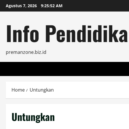
Skip
Agustus 7, 2026
9:25:52 AM
to
content
Info Pendidika
premanzone.biz.id
Home
Untungkan
Untungkan