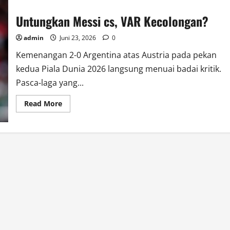
Untungkan Messi cs, VAR Kecolongan?
admin
Juni 23, 2026
0
Kemenangan 2-0 Argentina atas Austria pada pekan
kedua Piala Dunia 2026 langsung menuai badai kritik.
Pasca-laga yang...
Read
Read More
more
about
Untungkan
Messi
cs,
VAR
Kecolongan?