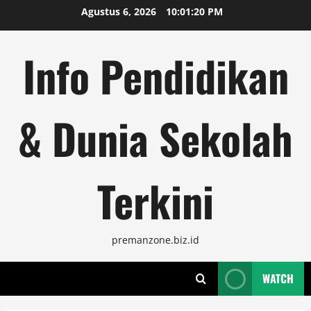
Skip
Agustus 6, 2026
10:01:21 PM
to
content
Info Pendidikan
& Dunia Sekolah
Terkini
premanzone.biz.id
WATCH