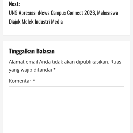
Next:
t
UNS Apresiasi iNews Campus Connect 2026, Mahasiswa
n
Diajak Melek Industri Media
a
v
Tinggalkan Balasan
i
Alamat email Anda tidak akan dipublikasikan.
Ruas
g
yang wajib ditandai
*
a
Komentar
*
t
i
o
n