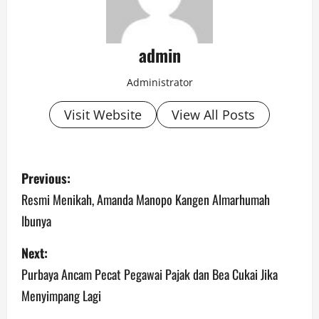
admin
Administrator
Visit Website
View All Posts
P
Previous:
o
Resmi Menikah, Amanda Manopo Kangen Almarhumah
Ibunya
s
Next:
t
Purbaya Ancam Pecat Pegawai Pajak dan Bea Cukai Jika
n
Menyimpang Lagi