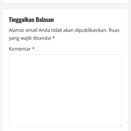
a
v
Tinggalkan Balasan
i
Alamat email Anda tidak akan dipublikasikan.
Ruas
g
yang wajib ditandai
*
a
Komentar
*
t
i
o
n