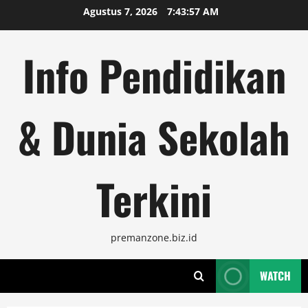
Skip
Agustus 7, 2026
7:43:58 AM
to
content
Info Pendidikan
& Dunia Sekolah
Terkini
premanzone.biz.id
WATCH