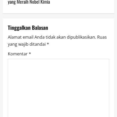
yang Meraih Nobel Kimia
a
v
Tinggalkan Balasan
i
Alamat email Anda tidak akan dipublikasikan.
Ruas
g
yang wajib ditandai
*
a
Komentar
*
t
i
o
n