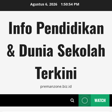
Skip
Agustus 6, 2026
1:50:54 PM
to
content
Info Pendidikan
& Dunia Sekolah
Terkini
premanzone.biz.id
WATCH