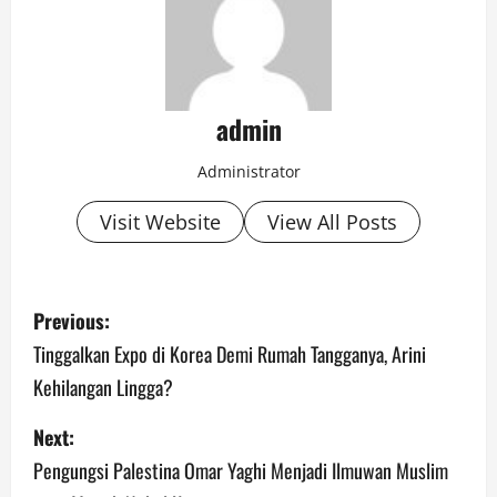
admin
Administrator
Visit Website
View All Posts
P
Previous:
o
Tinggalkan Expo di Korea Demi Rumah Tangganya, Arini
Kehilangan Lingga?
s
Next:
t
Pengungsi Palestina Omar Yaghi Menjadi Ilmuwan Muslim
n