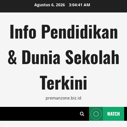
Skip
Agustus 6, 2026
3:04:42 AM
to
content
Info Pendidikan
& Dunia Sekolah
Terkini
premanzone.biz.id
WATCH