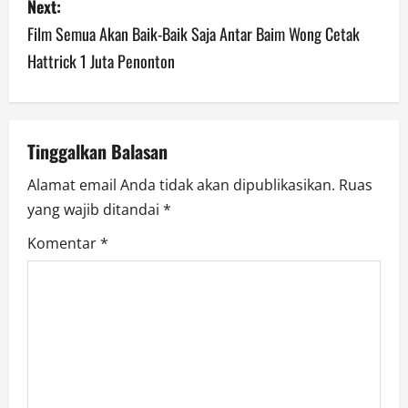
Next:
t
Film Semua Akan Baik-Baik Saja Antar Baim Wong Cetak
n
Hattrick 1 Juta Penonton
a
v
Tinggalkan Balasan
i
Alamat email Anda tidak akan dipublikasikan.
Ruas
g
yang wajib ditandai
*
a
Komentar
*
t
i
o
n