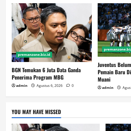
premanzone.biz
premanzone.biz.id
Juventus Belum
BGN Temukan 6 Juta Data Ganda
Pemain Baru Di
Penerima Program MBG
Muani
admin
Agustus 6, 2026
0
admin
Agust
YOU MAY HAVE MISSED