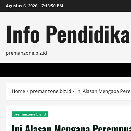
Skip
Agustus 6, 2026
7:13:51 PM
to
content
Info Pendidika
premanzone.biz.id
Home
premanzone.biz.id
Ini Alasan Mengapa Per
premanzone.biz.id
Ini Alasan Mengapa Perempua