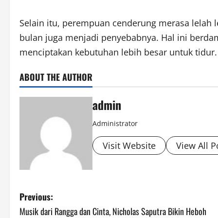
Selain itu, perempuan cenderung merasa lelah l
bulan juga menjadi penyebabnya. Hal ini berda
menciptakan kebutuhan lebih besar untuk tidur.
ABOUT THE AUTHOR
admin
Administrator
Visit Website
View All P
P
Previous:
Musik dari Rangga dan Cinta, Nicholas Saputra Bikin Heboh