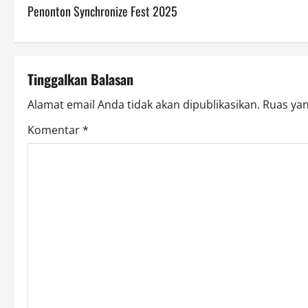
o
Penonton Synchronize Fest 2025
s
t
Tinggalkan Balasan
n
Alamat email Anda tidak akan dipublikasikan.
Ruas yan
a
Komentar
*
v
i
g
a
t
i