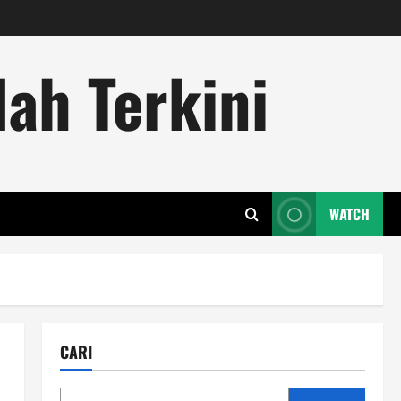
ah Terkini
WATCH
CARI