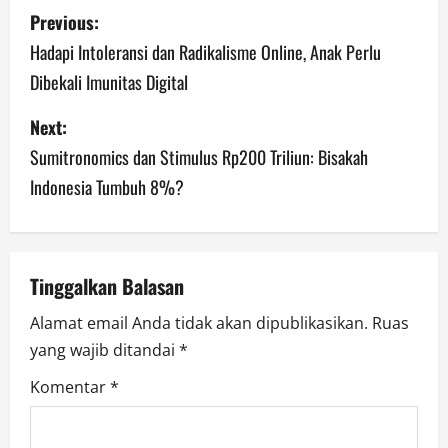
P
Previous:
o
Hadapi Intoleransi dan Radikalisme Online, Anak Perlu
Dibekali Imunitas Digital
s
Next:
t
Sumitronomics dan Stimulus Rp200 Triliun: Bisakah
n
Indonesia Tumbuh 8%?
a
v
Tinggalkan Balasan
i
Alamat email Anda tidak akan dipublikasikan.
Ruas
g
yang wajib ditandai
*
a
Komentar
*
t