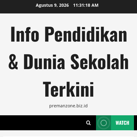
Skip
Agustus 9, 2026
11:31:19 AM
to
content
Info Pendidikan
& Dunia Sekolah
Terkini
premanzone.biz.id
WATCH