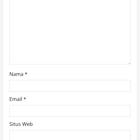
i
o
n
Nama
*
Email
*
Situs Web