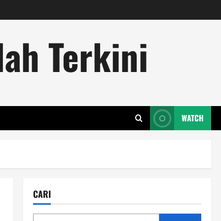
ah Terkini
WATCH
CARI