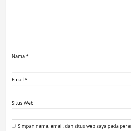
g
a
t
i
o
Nama
*
n
Email
*
Situs Web
Simpan nama, email, dan situs web saya pada pera