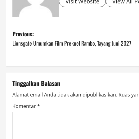
Visit Website
View All P
P
Previous:
Lionsgate Umumkan Film Prekuel Rambo, Tayang Juni 2027
o
s
t
Tinggalkan Balasan
n
Alamat email Anda tidak akan dipublikasikan.
Ruas yan
a
Komentar
*
v
i