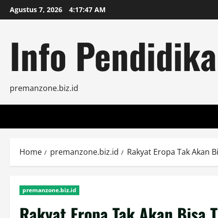
Skip
Agustus 7, 2026
4:17:48 AM
to
content
Info Pendidika
premanzone.biz.id
Home
premanzone.biz.id
Rakyat Eropa Tak Akan B
premanzone.biz.id
Rakyat Eropa Tak Akan Bisa 