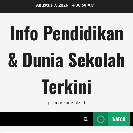
Skip
Agustus 7, 2026
4:36:51 AM
to
content
Info Pendidikan
& Dunia Sekolah
Terkini
premanzone.biz.id
WATCH