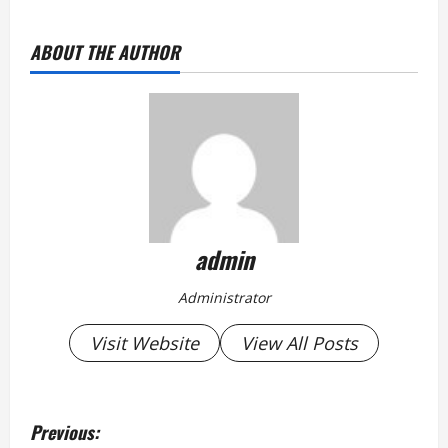
ABOUT THE AUTHOR
admin
Administrator
Visit Website
View All Posts
P
Previous: