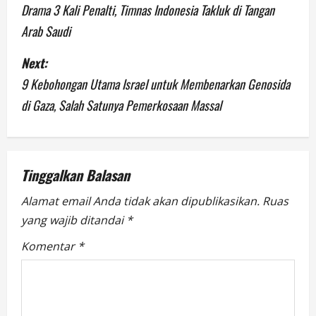
o
Drama 3 Kali Penalti, Timnas Indonesia Takluk di Tangan
Arab Saudi
s
Next:
t
9 Kebohongan Utama Israel untuk Membenarkan Genosida
n
di Gaza, Salah Satunya Pemerkosaan Massal
a
v
Tinggalkan Balasan
i
Alamat email Anda tidak akan dipublikasikan.
Ruas
g
yang wajib ditandai
*
a
Komentar
*
t
i