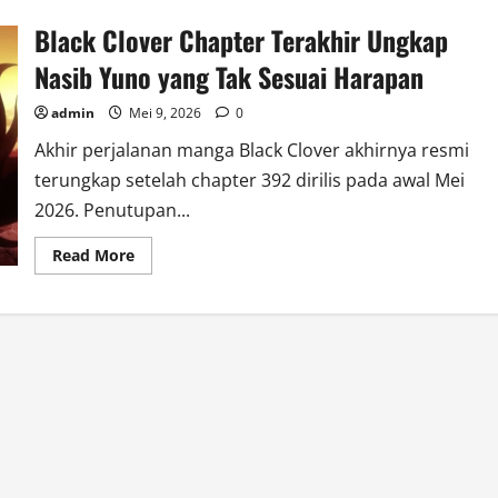
Black Clover Chapter Terakhir Ungkap
Nasib Yuno yang Tak Sesuai Harapan
admin
Mei 9, 2026
0
Akhir perjalanan manga Black Clover akhirnya resmi
terungkap setelah chapter 392 dirilis pada awal Mei
2026. Penutupan...
Read
Read More
more
about
Black
Clover
Chapter
Terakhir
Ungkap
Nasib
Yuno
yang
Tak
Sesuai
Harapan