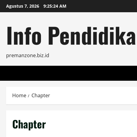
Skip
Agustus 7, 2026
9:25:24 AM
to
content
Info Pendidika
premanzone.biz.id
Home
Chapter
Chapter