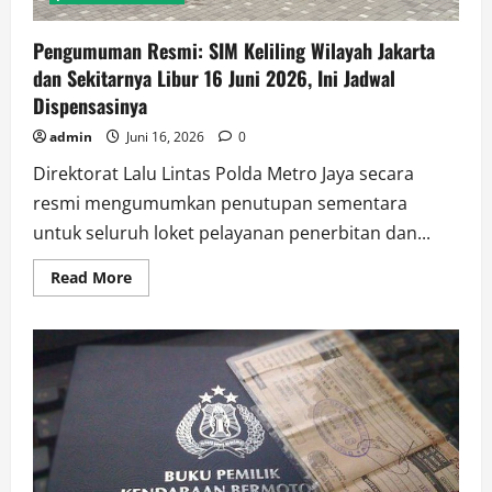
Pengumuman Resmi: SIM Keliling Wilayah Jakarta
dan Sekitarnya Libur 16 Juni 2026, Ini Jadwal
Dispensasinya
admin
Juni 16, 2026
0
Direktorat Lalu Lintas Polda Metro Jaya secara
resmi mengumumkan penutupan sementara
untuk seluruh loket pelayanan penerbitan dan...
Read
Read More
more
about
Pengumuman
Resmi:
SIM
Keliling
Wilayah
Jakarta
dan
Sekitarnya
Libur
16
Juni
2026,