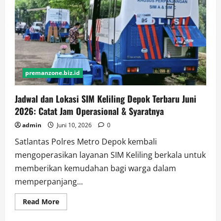
2026
di
TVRI:
Brasil
vs
Maroko
dan
Duel
Sengit
Grup
premanzone.biz.id
B-
D
Jadwal dan Lokasi SIM Keliling Depok Terbaru Juni
2026: Catat Jam Operasional & Syaratnya
admin
Juni 10, 2026
0
Satlantas Polres Metro Depok kembali
mengoperasikan layanan SIM Keliling berkala untuk
memberikan kemudahan bagi warga dalam
memperpanjang...
Read
Read More
more
about