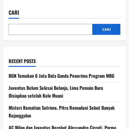
Lionsgate
Umumkan
Film
CARI
Prekuel
Rambo,
Tayang
Juni
2027
CARI
RECENT POSTS
BGN Temukan 6 Juta Data Ganda Penerima Program MBG
Juventus Belum Selesai Belanja, Lima Pemain Baru
Disiapkan setelah Kolo Muani
Misteri Kematian Sutrimo, Pitra Romadoni Sebut Banyak
Kejanggalan
AC Milan dan Juventus Berebut Alessandro Circati, Parma