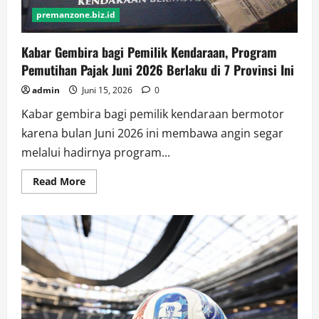
Ini
premanzone.biz.id
Jadwal
Dispensasinya
Kabar Gembira bagi Pemilik Kendaraan, Program
Pemutihan Pajak Juni 2026 Berlaku di 7 Provinsi Ini
admin
Juni 15, 2026
0
Kabar gembira bagi pemilik kendaraan bermotor
karena bulan Juni 2026 ini membawa angin segar
melalui hadirnya program...
Read
Read More
more
about
Kabar
Gembira
bagi
Pemilik
Kendaraan,
Program
Pemutihan
Pajak
Juni
2026
Berlaku