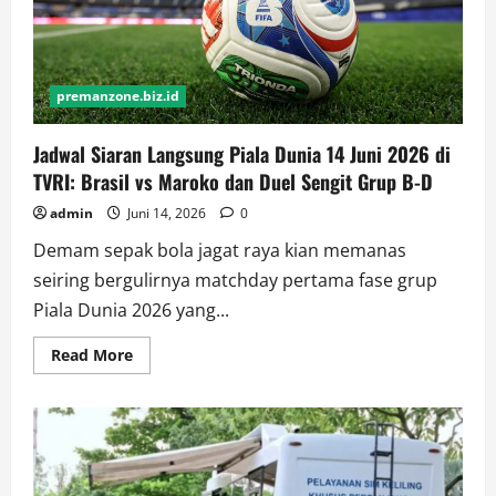
di
7
Provinsi
Ini
premanzone.biz.id
Jadwal Siaran Langsung Piala Dunia 14 Juni 2026 di
TVRI: Brasil vs Maroko dan Duel Sengit Grup B-D
admin
Juni 14, 2026
0
Demam sepak bola jagat raya kian memanas
seiring bergulirnya matchday pertama fase grup
Piala Dunia 2026 yang...
Read
Read More
more
about
Jadwal
Siaran
Langsung
Piala
Dunia
14
Juni