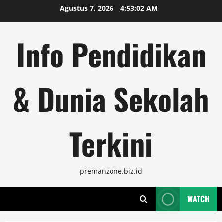
Skip
Agustus 7, 2026
4:53:03 AM
to
content
Info Pendidikan
& Dunia Sekolah
Terkini
premanzone.biz.id
WATCH