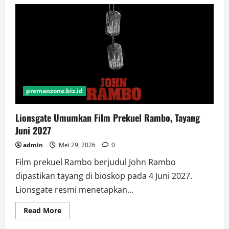
Jadwal
dan
Lokasi
SIM
Keliling
Depok
Terbaru
Juni
2026:
Catat
Jam
Operasional
&
premanzone.biz.id
Syaratnya
Lionsgate Umumkan Film Prekuel Rambo, Tayang
Juni 2027
admin
Mei 29, 2026
0
Film prekuel Rambo berjudul John Rambo
dipastikan tayang di bioskop pada 4 Juni 2027.
Lionsgate resmi menetapkan...
Read
Read More
more
about