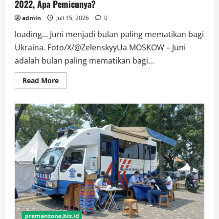
2022, Apa Pemicunya?
admin
Juli 15, 2026
0
loading… Juni menjadi bulan paling mematikan bagi
Ukraina. Foto/X/@ZelenskyyUa MOSKOW – Juni
adalah bulan paling mematikan bagi...
Read
Read More
more
about
Juni
Jadi
Bulan
Paling
Mematikan
bagi
Ukraina
sejak
2022,
Apa
Pemicunya?
premanzone.biz.id