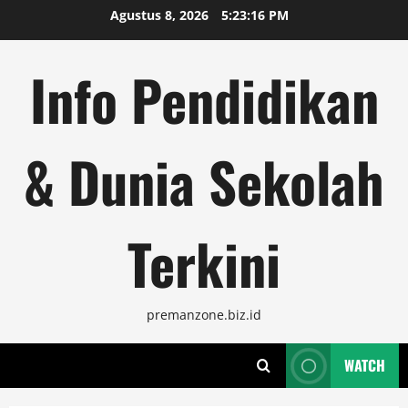
Skip
Agustus 8, 2026
5:23:17 PM
to
content
Info Pendidikan
& Dunia Sekolah
Terkini
premanzone.biz.id
WATCH