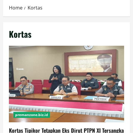
Home
Kortas
Kortas
premanzone.biz.id
Kortas Tipikor Tetapkan Eks Dirut PTPN XI Tersangka