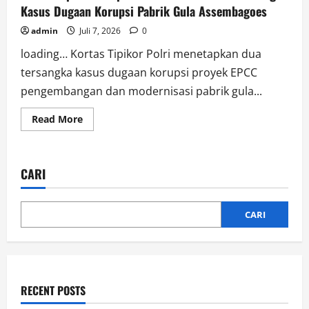
Kasus Dugaan Korupsi Pabrik Gula Assembagoes
admin
Juli 7, 2026
0
loading… Kortas Tipikor Polri menetapkan dua
tersangka kasus dugaan korupsi proyek EPCC
pengembangan dan modernisasi pabrik gula...
Read
Read More
more
about
Kortas
Tipikor
Tetapkan
CARI
Eks
Dirut
PTPN
XI
Tersangka
CARI
Kasus
Dugaan
Korupsi
Pabrik
Gula
Assembagoes
RECENT POSTS