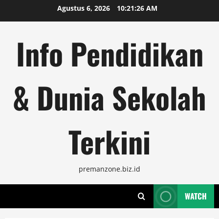
Skip
Agustus 6, 2026
10:21:27 AM
to
content
Info Pendidikan
& Dunia Sekolah
Terkini
premanzone.biz.id
WATCH