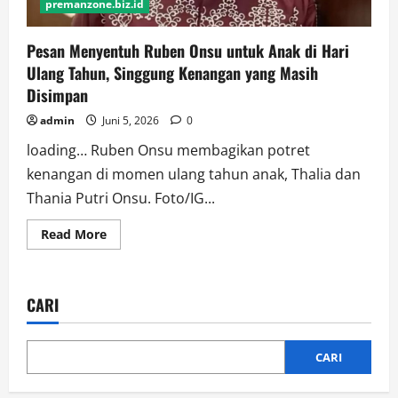
premanzone.biz.id
Pesan Menyentuh Ruben Onsu untuk Anak di Hari
Ulang Tahun, Singgung Kenangan yang Masih
Disimpan
admin
Juni 5, 2026
0
loading… Ruben Onsu membagikan potret
kenangan di momen ulang tahun anak, Thalia dan
Thania Putri Onsu. Foto/IG...
Read
Read More
more
about
Pesan
Menyentuh
Ruben
CARI
Onsu
untuk
Anak
di
Hari
CARI
Ulang
Tahun,
Singgung