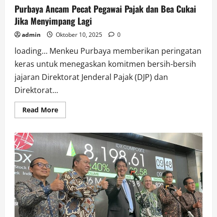
Purbaya Ancam Pecat Pegawai Pajak dan Bea Cukai
Jika Menyimpang Lagi
admin
Oktober 10, 2025
0
loading… Menkeu Purbaya memberikan peringatan
keras untuk menegaskan komitmen bersih-bersih
jajaran Direktorat Jenderal Pajak (DJP) dan
Direktorat...
Read
Read More
more
about
Purbaya
Ancam
Pecat
Pegawai
Pajak
dan
Bea
Cukai
Jika
Menyimpang
Lagi