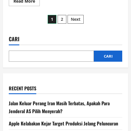
Read
Read More
more
about
Giliran
Paginasi
Bank
1
2
Next
Daerah
Dapat
pos
Kucuran
Dana
Pemerintah,
CARI
Purbaya:
Saya
Punya
Rp275
CARI
Triliun
RECENT POSTS
Jalan Keluar Perang Iran Masih Terbatas, Apakah Para
Jenderal AS Pilih Menyerah?
Apple Kelabakan Kejar Target Produksi Jelang Peluncuran