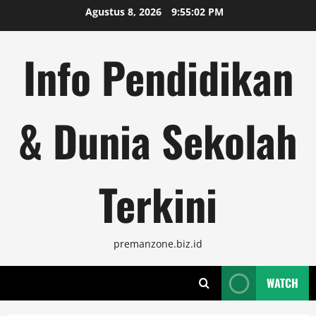
Skip
Agustus 8, 2026
9:55:03 PM
to
content
Info Pendidikan
& Dunia Sekolah
Terkini
premanzone.biz.id
WATCH