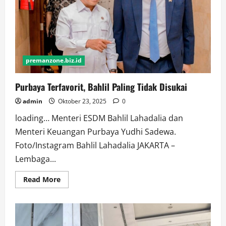
premanzone.biz.id
Purbaya Terfavorit, Bahlil Paling Tidak Disukai
admin
Oktober 23, 2025
0
loading… Menteri ESDM Bahlil Lahadalia dan
Menteri Keuangan Purbaya Yudhi Sadewa.
Foto/Instagram Bahlil Lahadalia JAKARTA –
Lembaga...
Read
Read More
more
about
Purbaya
Terfavorit,
Bahlil
Paling