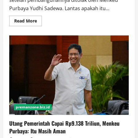
Purbaya Yudhi Sadewa. Lantas apakah itu...
Read
Read More
more
about
Penjelasan
Apa
Itu
Family
Office,
Usulan
Luhut
yang
Ditolak
Purbaya
premanzone.biz.id
Utang Pemerintah Capai Rp9.138 Triliun, Menkeu
Purbaya: Itu Masih Aman