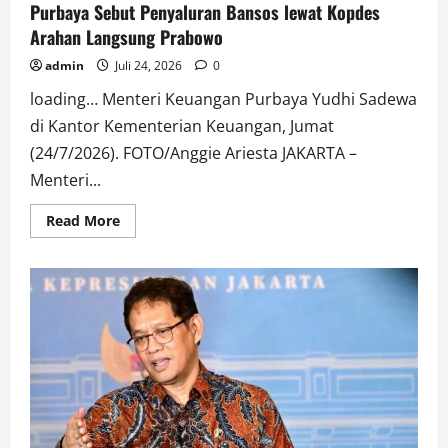
Purbaya Sebut Penyaluran Bansos lewat Kopdes
Arahan Langsung Prabowo
admin
Juli 24, 2026
0
loading… Menteri Keuangan Purbaya Yudhi Sadewa
di Kantor Kementerian Keuangan, Jumat
(24/7/2026). FOTO/Anggie Ariesta JAKARTA –
Menteri...
Read
Read More
more
about
Purbaya
Sebut
Penyaluran
Bansos
lewat
Kopdes
Arahan
Langsung
Prabowo