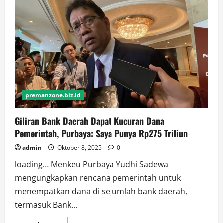
Ekonomi
Indonesia
Jadi
4,8%,
Ada
Peran
Purbaya?
premanzone.biz.id
Giliran Bank Daerah Dapat Kucuran Dana
Pemerintah, Purbaya: Saya Punya Rp275 Triliun
admin
Oktober 8, 2025
0
loading… Menkeu Purbaya Yudhi Sadewa
mengungkapkan rencana pemerintah untuk
menempatkan dana di sejumlah bank daerah,
termasuk Bank...