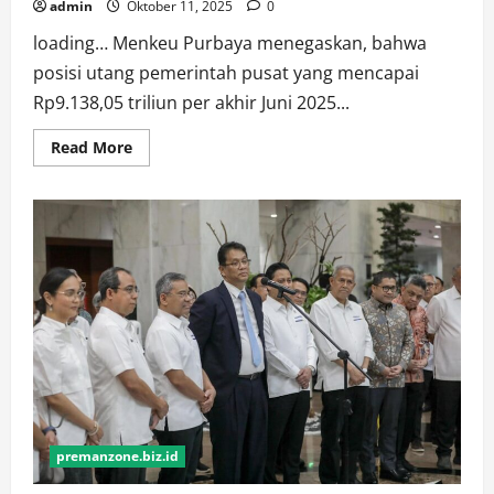
admin
Oktober 11, 2025
0
loading… Menkeu Purbaya menegaskan, bahwa
posisi utang pemerintah pusat yang mencapai
Rp9.138,05 triliun per akhir Juni 2025...
Read
Read More
more
about
Utang
Pemerintah
Capai
Rp9.138
Triliun,
Menkeu
Purbaya:
Itu
Masih
Aman
premanzone.biz.id