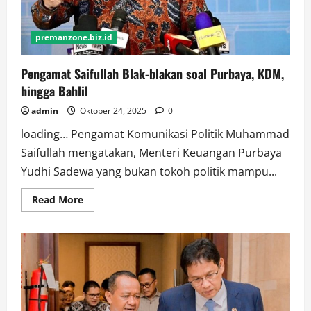
premanzone.biz.id
Pengamat Saifullah Blak-blakan soal Purbaya, KDM,
hingga Bahlil
admin
Oktober 24, 2025
0
loading… Pengamat Komunikasi Politik Muhammad
Saifullah mengatakan, Menteri Keuangan Purbaya
Yudhi Sadewa yang bukan tokoh politik mampu...
Read
Read More
more
about
Pengamat
Saifullah
Blak-
blakan
soal
Purbaya,
KDM,
hingga
Bahlil