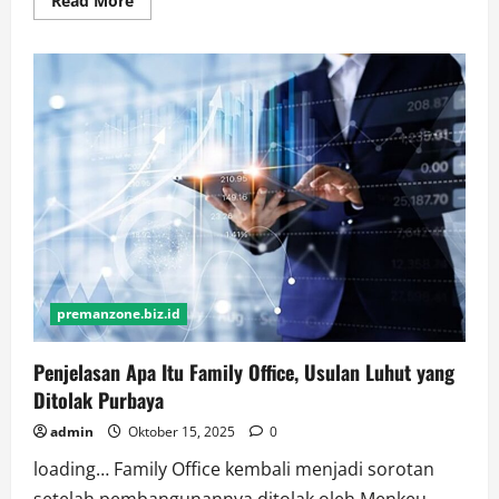
Read More
more
about
BPJS
Kesehatan
Minta
Anggaran
Rp20
Triliun,
Purbaya:
Bocor-
bocor
Dibetulin
premanzone.biz.id
Penjelasan Apa Itu Family Office, Usulan Luhut yang
Ditolak Purbaya
admin
Oktober 15, 2025
0
loading… Family Office kembali menjadi sorotan
setelah pembangunannya ditolak oleh Menkeu