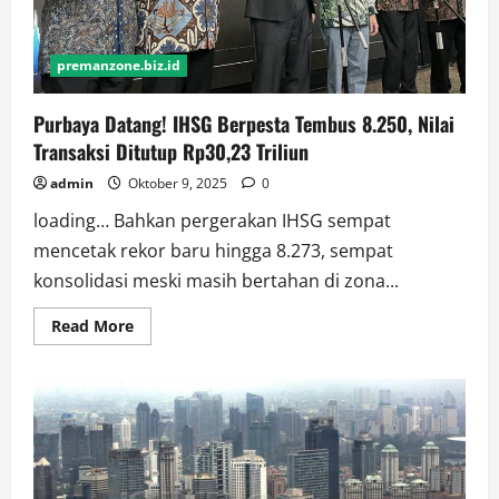
premanzone.biz.id
Purbaya Datang! IHSG Berpesta Tembus 8.250, Nilai
Transaksi Ditutup Rp30,23 Triliun
admin
Oktober 9, 2025
0
loading… Bahkan pergerakan IHSG sempat
mencetak rekor baru hingga 8.273, sempat
konsolidasi meski masih bertahan di zona...
Read
Read More
more
about
Purbaya
Datang!
IHSG
Berpesta
Tembus
8.250,
Nilai
Transaksi
Ditutup