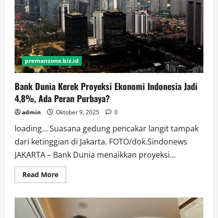
Rp30,23
Triliun
premanzone.biz.id
Bank Dunia Kerek Proyeksi Ekonomi Indonesia Jadi
4,8%, Ada Peran Purbaya?
admin
Oktober 9, 2025
0
loading… Suasana gedung pencakar langit tampak
dari ketinggian di Jakarta. FOTO/dok.Sindonews
JAKARTA – Bank Dunia menaikkan proyeksi...
Read
Read More
more
about
Bank
Dunia
Kerek
Proyeksi