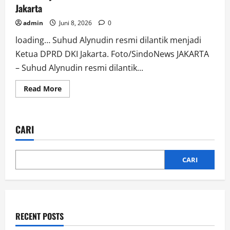
Jakarta
admin
Juni 8, 2026
0
loading… Suhud Alynudin resmi dilantik menjadi
Ketua DPRD DKI Jakarta. Foto/SindoNews JAKARTA
– Suhud Alynudin resmi dilantik...
Read
Read More
more
about
Suhud
Alynudin
Dilantik
CARI
Jadi
Ketua
DPRD
DKI
Jakarta
CARI
RECENT POSTS