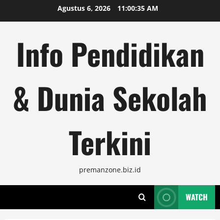
Skip
Agustus 6, 2026
11:00:36 AM
to
content
Info Pendidikan
& Dunia Sekolah
Terkini
premanzone.biz.id
WATCH