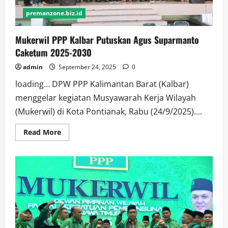
premanzone.biz.id
Mukerwil PPP Kalbar Putuskan Agus Suparmanto
Caketum 2025-2030
admin
September 24, 2025
0
loading… DPW PPP Kalimantan Barat (Kalbar)
menggelar kegiatan Musyawarah Kerja Wilayah
(Mukerwil) di Kota Pontianak, Rabu (24/9/2025)....
Read
Read More
more
about
Mukerwil
PPP
Kalbar
Putuskan
Agus
Suparmanto
Caketum
2025-
2030