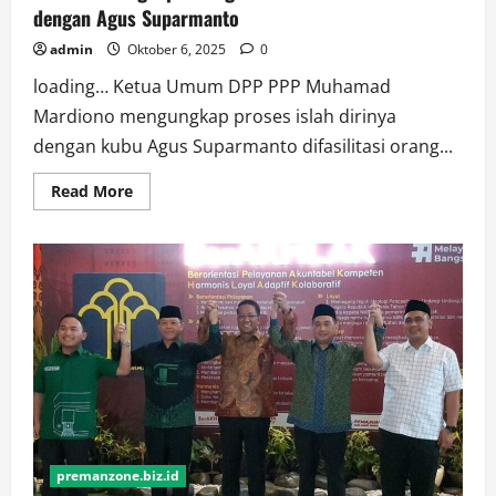
dengan Agus Suparmanto
admin
Oktober 6, 2025
0
loading… Ketua Umum DPP PPP Muhamad
Mardiono mengungkap proses islah dirinya
dengan kubu Agus Suparmanto difasilitasi orang...
Read
Read More
more
about
Mardiono
Ungkap
‘Orang
Baik’
di
Balik
Rekonsiliasi
dengan
Agus
Suparmanto
premanzone.biz.id