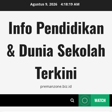
Skip
Agustus 9, 2026
4:18:20 AM
to
content
Info Pendidikan
& Dunia Sekolah
Terkini
premanzone.biz.id
WATCH