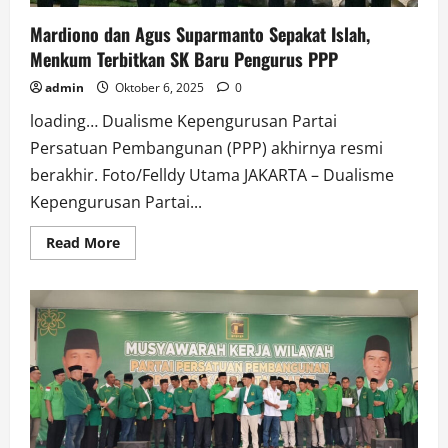
Mardiono dan Agus Suparmanto Sepakat Islah,
Menkum Terbitkan SK Baru Pengurus PPP
admin
Oktober 6, 2025
0
loading… Dualisme Kepengurusan Partai
Persatuan Pembangunan (PPP) akhirnya resmi
berakhir. Foto/Felldy Utama JAKARTA – Dualisme
Kepengurusan Partai...
Read
Read More
more
about
Mardiono
dan
Agus
Suparmanto
Sepakat
Islah,
Menkum
Terbitkan
SK
Baru
Pengurus
PPP