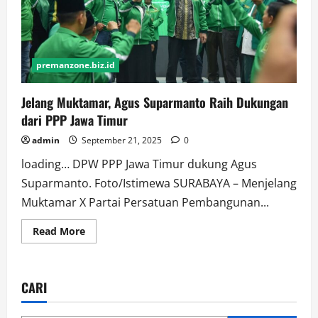
premanzone.biz.id
Jelang Muktamar, Agus Suparmanto Raih Dukungan
dari PPP Jawa Timur
admin
September 21, 2025
0
loading… DPW PPP Jawa Timur dukung Agus
Suparmanto. Foto/Istimewa SURABAYA – Menjelang
Muktamar X Partai Persatuan Pembangunan...
Read
Read More
more
about
Jelang
Muktamar,
Agus
CARI
Suparmanto
Raih
Dukungan