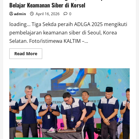
Belajar Keamanan Siber di Korsel
admin
April 16, 2026
0
loading… Tiga Sekda peraih ADLGA 2025 mengikuti
pembelajaran keamanan siber di Seoul, Korea
Selatan. Foto/istimewa KALTIM –...
Read
Read More
more
about
Perkuat
Transformasi
Digital,
Sekda
Berprestasi
Belajar
Keamanan
Siber
di
Korsel