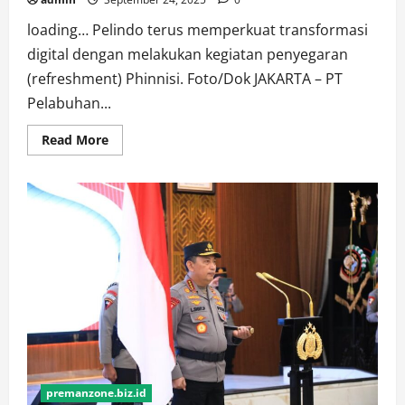
Port
loading… Pelindo terus memperkuat transformasi
digital dengan melakukan kegiatan penyegaran
(refreshment) Phinnisi. Foto/Dok JAKARTA – PT
Pelabuhan...
Read
Read More
more
about
Pelindo
Perkuat
Transformasi
Digital
Lewat
Pembaruan
Aplikasi
Phinnisi
premanzone.biz.id