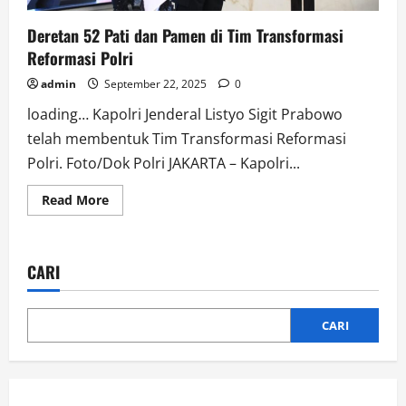
Deretan 52 Pati dan Pamen di Tim Transformasi
Reformasi Polri
admin
September 22, 2025
0
loading… Kapolri Jenderal Listyo Sigit Prabowo
telah membentuk Tim Transformasi Reformasi
Polri. Foto/Dok Polri JAKARTA – Kapolri...
Read
Read More
more
about
Deretan
52
Pati
CARI
dan
Pamen
di
Tim
Transformasi
CARI
Reformasi
Polri