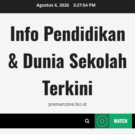
Skip
Agustus 6, 2026
3:27:55 PM
to
content
Info Pendidikan
& Dunia Sekolah
Terkini
premanzone.biz.id
WATCH