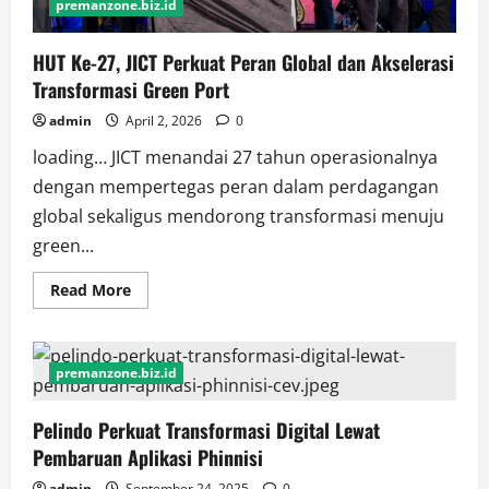
premanzone.biz.id
HUT Ke-27, JICT Perkuat Peran Global dan Akselerasi
Transformasi Green Port
admin
April 2, 2026
0
loading… JICT menandai 27 tahun operasionalnya
dengan mempertegas peran dalam perdagangan
global sekaligus mendorong transformasi menuju
green...
Read
Read More
more
about
HUT
Ke-
27,
premanzone.biz.id
JICT
Perkuat
Peran
Pelindo Perkuat Transformasi Digital Lewat
Global
dan
Pembaruan Aplikasi Phinnisi
Akselerasi
Transformasi
Green
admin
September 24, 2025
0