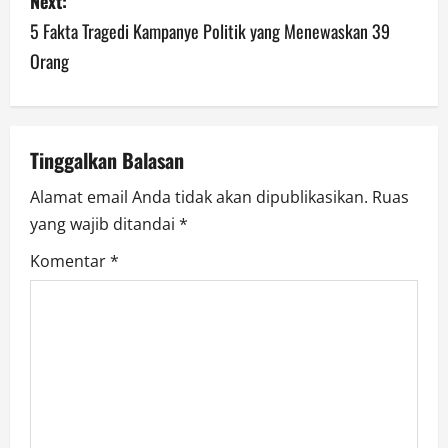
Next:
5 Fakta Tragedi Kampanye Politik yang Menewaskan 39
t
Orang
n
a
v
Tinggalkan Balasan
Alamat email Anda tidak akan dipublikasikan.
Ruas
i
yang wajib ditandai
*
g
Komentar
*
a
t
i
o