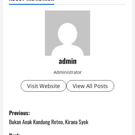
admin
Administrator
Visit Website
View All Posts
P
Previous:
o
Bukan Anak Kandung Retno, Kirana Syok
s