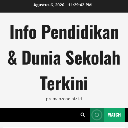
Skip
Agustus 6, 2026
11:29:42 PM
to
content
Info Pendidikan
& Dunia Sekolah
Terkini
premanzone.biz.id
WATCH