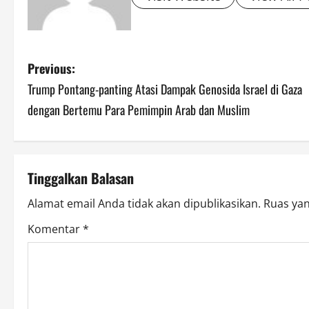
P
Previous:
Trump Pontang-panting Atasi Dampak Genosida Israel di Gaza
o
dengan Bertemu Para Pemimpin Arab dan Muslim
s
t
Tinggalkan Balasan
n
Alamat email Anda tidak akan dipublikasikan.
Ruas yan
a
Komentar
*
v
i
g