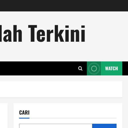
ah Terkini
WATCH
CARI