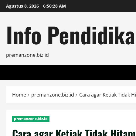
Skip
Agustus 8, 2026
6:50:29 AM
to
content
Info Pendidika
premanzone.biz.id
Home
premanzone.biz.id
Cara agar Ketiak Tidak H
premanzone.biz.id
Cara agar Ketiak Tidak Hitam