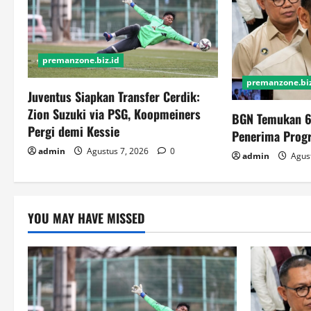
premanzone.biz.id
premanzone.biz
Juventus Siapkan Transfer Cerdik:
Zion Suzuki via PSG, Koopmeiners
BGN Temukan 6
Pergi demi Kessie
Penerima Pro
admin
Agustus 7, 2026
0
admin
Agust
YOU MAY HAVE MISSED