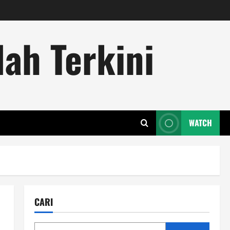
ah Terkini
WATCH
CARI