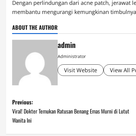
Dengan perlindungan dari acne patch, jerawat lebi
membantu mengurangi kemungkinan timbulnya 
ABOUT THE AUTHOR
admin
Administrator
Visit Website
View All P
P
Previous:
Viral! Dokter Temukan Ratusan Benang Emas Murni di Lutut
o
Wanita Ini
s