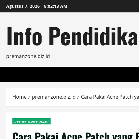
Skip
Agustus 7, 2026
8:02:15 AM
to
content
Info Pendidika
premanzone.biz.id
Home
premanzone.biz.id
Cara Pakai Acne Patch y
premanzone.biz.id
Cara Pakai Acne Patch yang 