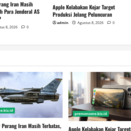
rang Iran Masih
Apple Kelabakan Kejar Target
h Para Jenderal AS
Produksi Jelang Peluncuran
?
admin
Agustus 8, 2026
0
us 8, 2026
0
.biz.id
premanzone.biz.id
r Perang Iran Masih Terbatas,
Apple Kelabakan Kejar Targe