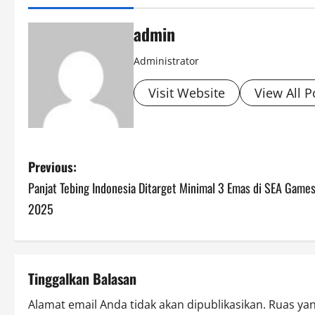
admin
Administrator
Visit Website
View All P
P
Previous:
Panjat Tebing Indonesia Ditarget Minimal 3 Emas di SEA Game
o
2025
s
t
Tinggalkan Balasan
n
Alamat email Anda tidak akan dipublikasikan.
Ruas yan