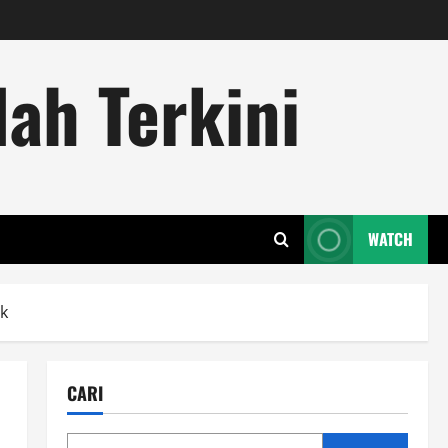
ah Terkini
WATCH
ak
CARI