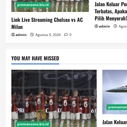
Jalan Keluar Pe
premanzone.biz.id
Terbatas, Apaka
Pilih Menyerah
Link Live Streaming Chelsea vs AC
Milan
admin
Agust
admin
Agustus 9, 2026
0
YOU MAY HAVE MISSED
premanzone
Jalan Kelua
premanzone.biz.id