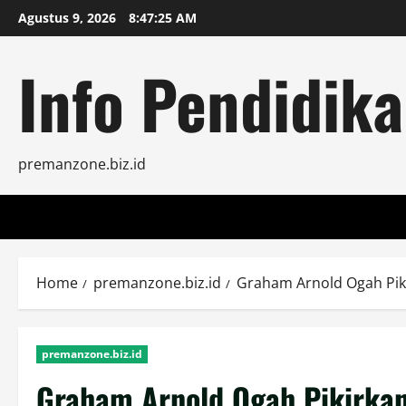
Skip
Agustus 9, 2026
8:47:26 AM
to
content
Info Pendidika
premanzone.biz.id
Home
premanzone.biz.id
Graham Arnold Ogah Piki
premanzone.biz.id
Graham Arnold Ogah Pikirkan