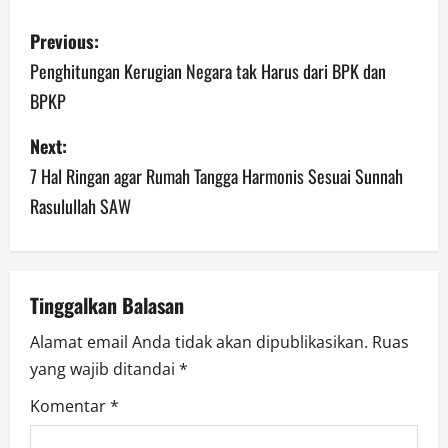
P
Previous:
o
Penghitungan Kerugian Negara tak Harus dari BPK dan
BPKP
s
Next:
t
7 Hal Ringan agar Rumah Tangga Harmonis Sesuai Sunnah
n
Rasulullah SAW
a
v
Tinggalkan Balasan
i
Alamat email Anda tidak akan dipublikasikan.
Ruas
g
yang wajib ditandai
*
a
Komentar
*