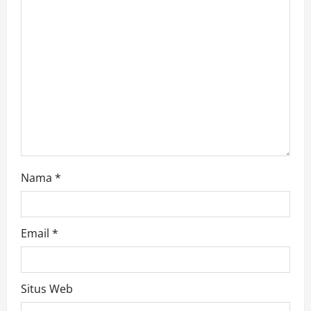
t
i
o
n
Nama
*
Email
*
Situs Web