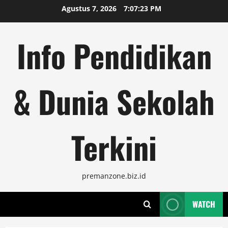
Skip
Agustus 7, 2026
7:07:24 PM
to
content
Info Pendidikan
& Dunia Sekolah
Terkini
premanzone.biz.id
WATCH