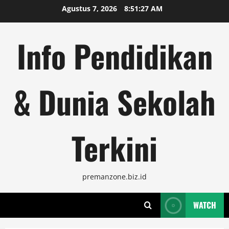
Skip
Agustus 7, 2026
8:51:28 AM
to
content
Info Pendidikan
& Dunia Sekolah
Terkini
premanzone.biz.id
WATCH