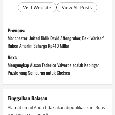
Visit Website
View All Posts
P
Previous:
o
Manchester United Bidik David Affengruber, Bek ‘Warisan’
Ruben Amorim Seharga Rp410 Miliar
s
Next:
t
Mengungkap Alasan Federico Valverde adalah Kepingan
n
Puzzle yang Sempurna untuk Chelsea
a
v
Tinggalkan Balasan
i
Alamat email Anda tidak akan dipublikasikan.
Ruas
g
yang wajib ditandai
*