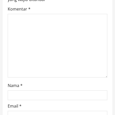
a
Komentar
*
t
i
o
n
Nama
*
Email
*