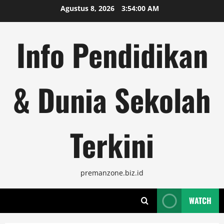
Skip
Agustus 8, 2026
3:54:01 AM
to
content
Info Pendidikan
& Dunia Sekolah
Terkini
premanzone.biz.id
WATCH