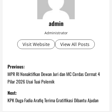
admin
Administrator
Visit Website
View All Posts
P
Previous:
o
MPR RI Nonaktifkan Dewan Juri dan MC Cerdas Cermat 4
Pilar 2026 Usai Tuai Polemik
s
Next:
t
KPK Duga Fadia Arafiq Terima Gratifikasi Dibantu Ajudan
n