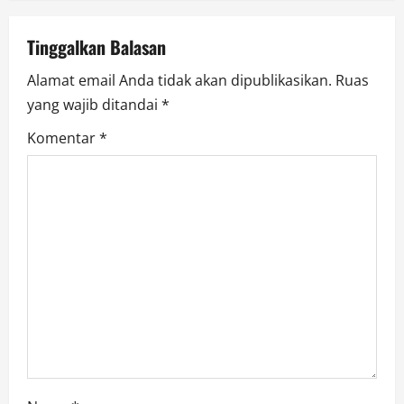
a
v
Tinggalkan Balasan
Alamat email Anda tidak akan dipublikasikan.
Ruas
i
yang wajib ditandai
*
g
Komentar
*
a
t
i
o
n