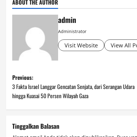
ABOUT THE AUTHOR
admin
Administrator
Visit Website
View All P
P
Previous:
3 Fakta Israel Langgar Gencatan Senjata, dari Serangan Udara
o
hingga Kuasai 50 Persen Wilayah Gaza
s
t
Tinggalkan Balasan
n