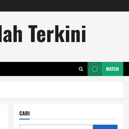
ah Terkini
WATCH
CARI