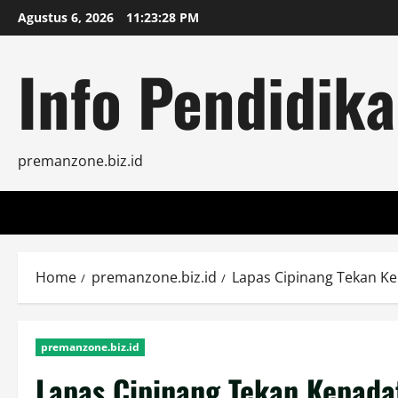
Skip
Agustus 6, 2026
11:23:30 PM
to
content
Info Pendidika
premanzone.biz.id
Home
premanzone.biz.id
Lapas Cipinang Tekan K
premanzone.biz.id
Lapas Cipinang Tekan Kepada