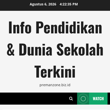
Skip
Agustus 6, 2026
4:22:35 PM
to
content
Info Pendidikan
& Dunia Sekolah
Terkini
premanzone.biz.id
WATCH