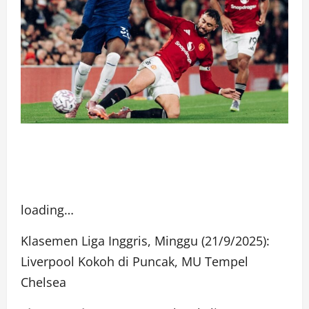
loading…
Klasemen Liga Inggris, Minggu (21/9/2025):
Liverpool Kokoh di Puncak, MU Tempel
Chelsea