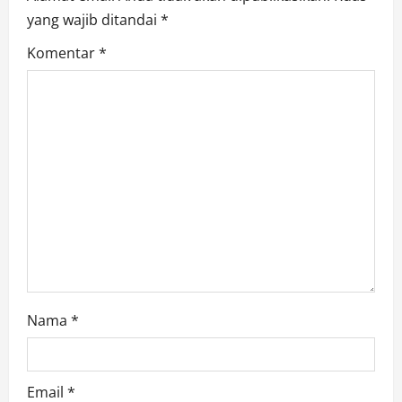
g
yang wajib ditandai
*
a
Komentar
*
t
i
o
n
Nama
*
Email
*