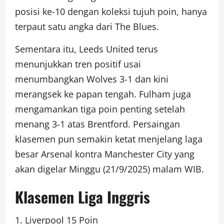
posisi ke-10 dengan koleksi tujuh poin, hanya
terpaut satu angka dari The Blues.
Sementara itu, Leeds United terus
menunjukkan tren positif usai
menumbangkan Wolves 3-1 dan kini
merangsek ke papan tengah. Fulham juga
mengamankan tiga poin penting setelah
menang 3-1 atas Brentford. Persaingan
klasemen pun semakin ketat menjelang laga
besar Arsenal kontra Manchester City yang
akan digelar Minggu (21/9/2025) malam WIB.
Klasemen Liga Inggris
1. Liverpool 15 Poin