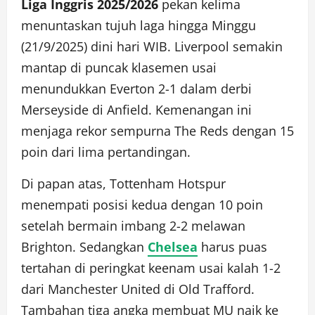
Liga Inggris 2025/2026
pekan kelima
menuntaskan tujuh laga hingga Minggu
(21/9/2025) dini hari WIB. Liverpool semakin
mantap di puncak klasemen usai
menundukkan Everton 2-1 dalam derbi
Merseyside di Anfield. Kemenangan ini
menjaga rekor sempurna The Reds dengan 15
poin dari lima pertandingan.
Di papan atas, Tottenham Hotspur
menempati posisi kedua dengan 10 poin
setelah bermain imbang 2-2 melawan
Brighton. Sedangkan
Chelsea
harus puas
tertahan di peringkat keenam usai kalah 1-2
dari Manchester United di Old Trafford.
Tambahan tiga angka membuat MU naik ke