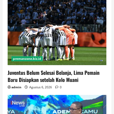
premanzone.biz.id
Juventus Belum Selesai Belanja, Lima Pemain
Baru Disiapkan setelah Kolo Muani
admin
Agustus 6, 2026
0