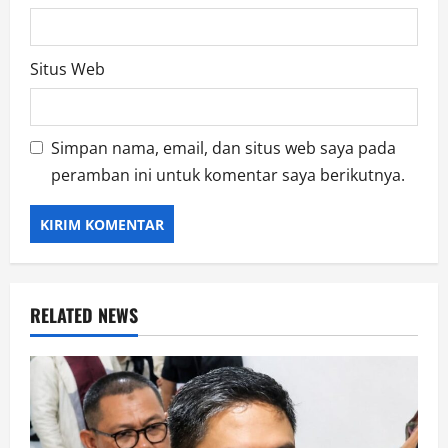
Situs Web
Simpan nama, email, dan situs web saya pada
peramban ini untuk komentar saya berikutnya.
RELATED NEWS