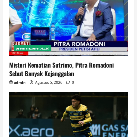
premanzone.biz.id
Misteri Kematian Sutrimo, Pitra Romadoni
Sebut Banyak Kejanggalan
admin
Agustus 5, 2026
0