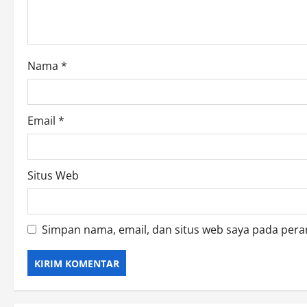
i
o
Nama
*
n
Email
*
Situs Web
Simpan nama, email, dan situs web saya pada pera