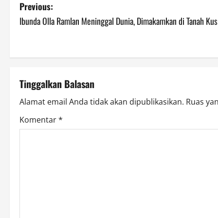
P
Previous:
Ibunda Olla Ramlan Meninggal Dunia, Dimakamkan di Tanah Kus
o
s
t
Tinggalkan Balasan
n
Alamat email Anda tidak akan dipublikasikan.
Ruas yan
a
Komentar
*
v
i
g
a
t