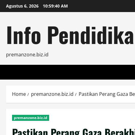
Skip
Agustus 6, 2026
10:59:42 AM
to
content
Info Pendidika
premanzone.biz.id
Home
premanzone.biz.id
Pastikan Perang Gaza Ber
premanzone.biz.id
Pastikan Perang Gaza Berakhi