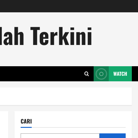
ah Terkini
WATCH
CARI