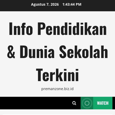
Skip
Agustus 7, 2026
1:43:44 PM
to
content
Info Pendidikan
& Dunia Sekolah
Terkini
premanzone.biz.id
WATCH