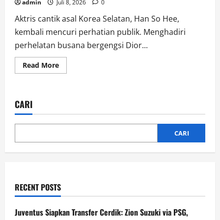
admin
Juli 8, 2026
0
Aktris cantik asal Korea Selatan, Han So Hee,
kembali mencuri perhatian publik. Menghadiri
perhelatan busana bergengsi Dior...
Read
Read More
more
about
Memukau
di
Paris
CARI
Fashion
Week,
Han
So
Hee
CARI
Tampil
Anggun
Pakai
Gaun
Pink
di
Show
RECENT POSTS
Dior
Juventus Siapkan Transfer Cerdik: Zion Suzuki via PSG,