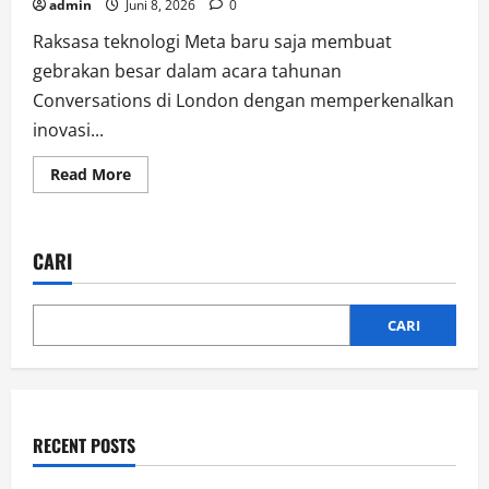
admin
Juni 8, 2026
0
Raksasa teknologi Meta baru saja membuat
gebrakan besar dalam acara tahunan
Conversations di London dengan memperkenalkan
inovasi...
Read
Read More
more
about
Gak
Pake
Lama!
CARI
Meta
Rilis
Agen
Bisnis
AI
CARI
yang
Siap
Balas
Chat
Pelanggan
24
Jam
RECENT POSTS
Nonstop