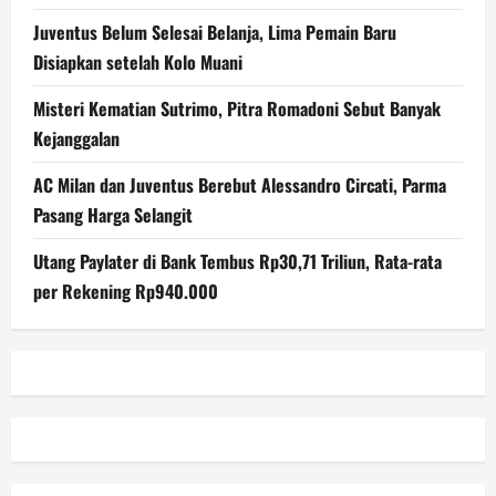
Juventus Belum Selesai Belanja, Lima Pemain Baru
Disiapkan setelah Kolo Muani
Misteri Kematian Sutrimo, Pitra Romadoni Sebut Banyak
Kejanggalan
AC Milan dan Juventus Berebut Alessandro Circati, Parma
Pasang Harga Selangit
Utang Paylater di Bank Tembus Rp30,71 Triliun, Rata-rata
per Rekening Rp940.000