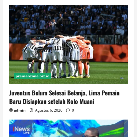
premanzone.biz.id
Juventus Belum Selesai Belanja, Lima Pemain
Baru Disiapkan setelah Kolo Muani
admin
Agustus 6, 2026
0