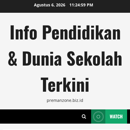
Skip
Agustus 6, 2026
11:25:00 PM
to
content
Info Pendidikan
& Dunia Sekolah
Terkini
premanzone.biz.id
WATCH